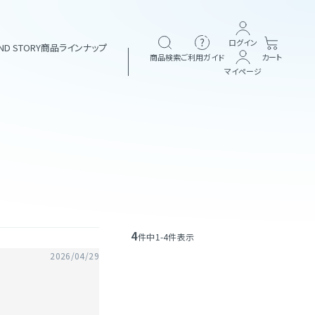
ログイン
ND STORY
商品ラインナップ
商品検索
ご利用ガイド
カート
マイページ
ブランド一覧
ヘアケア
&themecell
Shin&Me
4
定期購入
その他
件中
1
-
4
件表示
2026/04/29