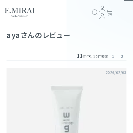
TOP
ayaさんのレビュー
商品ラインナップ
11
1
2
件中
1
-
10
件表示
全商品一覧
COMPANY
2026/02/03
アイテム一覧
ブランドストーリー
会社概要
E.MIRAI会員について
プライバシーポリシー
特定商取引法に基づく表記
返品規約
お問い合わせ
GUIDE
スキンケア
ショッピングガイド
お支払い方法について
配送・送料について
会員規約
ヘアケア
FOLLOW US
サプリメント