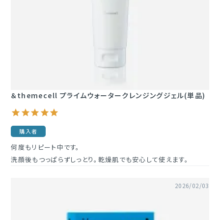
定期購入
ブランド一覧
&themecell
＆themecell プライムウォータークレンジングジェル(単品)
Shin&Me
その他
購入者
何度もリピート中です。

洗顔後もつっぱらずしっとり。乾燥肌でも安心して使えます。
2026/02/03