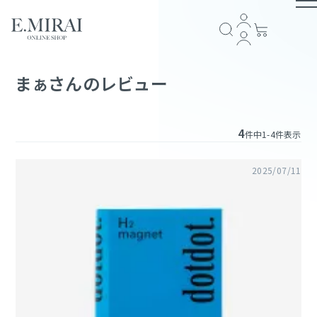
TOP
まぁさんのレビュー
商品ラインナップ
4
件中
1
-
4
件表示
全商品一覧
COMPANY
2025/07/11
アイテム一覧
ブランドストーリー
会社概要
E.MIRAI会員について
プライバシーポリシー
特定商取引法に基づく表記
返品規約
お問い合わせ
GUIDE
スキンケア
ショッピングガイド
お支払い方法について
配送・送料について
会員規約
ヘアケア
FOLLOW US
サプリメント