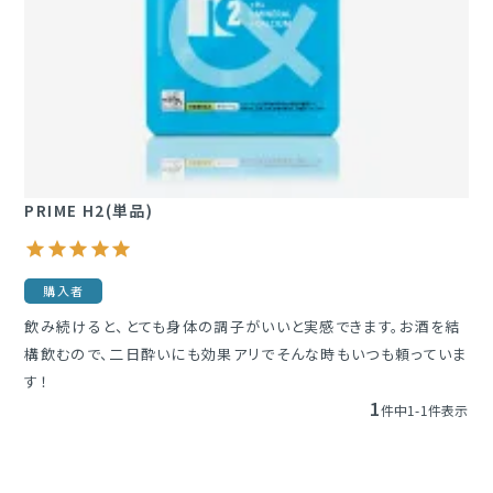
定期購入
ブランド一覧
&themecell
PRIME H2(単品)
Shin&Me
その他
購入者
飲み続けると、とても身体の調子がいいと実感できます。お酒を結
構飲むので、二日酔いにも効果アリでそんな時もいつも頼っていま
す！
1
件中
1
-
1
件表示