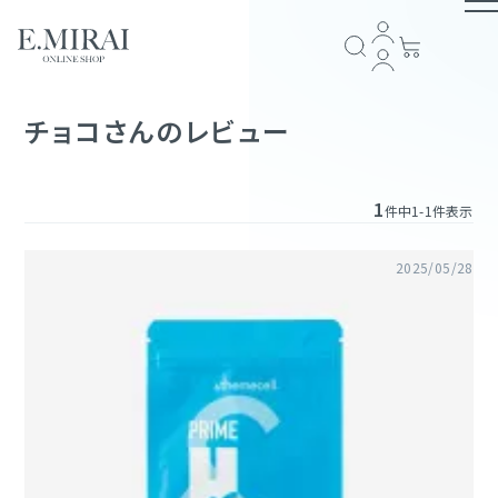
TOP
チョコさんのレビュー
商品ラインナップ
1
件中
1
-
1
件表示
全商品一覧
COMPANY
2025/05/28
アイテム一覧
ブランドストーリー
会社概要
E.MIRAI会員について
プライバシーポリシー
特定商取引法に基づく表記
返品規約
お問い合わせ
GUIDE
スキンケア
ショッピングガイド
お支払い方法について
配送・送料について
会員規約
ヘアケア
FOLLOW US
サプリメント