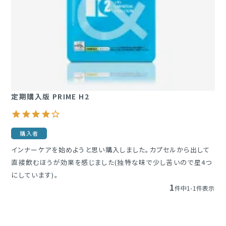
定期購入
ブランド一覧
&themecell
定期購入版 PRIME H2
Shin&Me
その他
購入者
インナーケアを始めようと思い購入しました。カプセルから出して
直接飲むほうが効果を感じました(独特な味で少し苦いので星4つ
にしています)。
1
件中
1
-
1
件表示