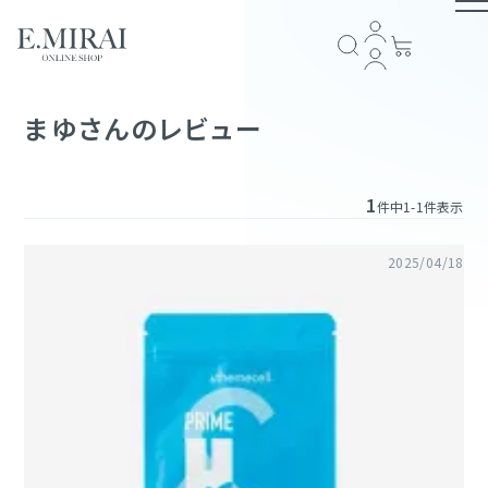
TOP
まゆさんのレビュー
商品ラインナップ
1
件中
1
-
1
件表示
全商品一覧
COMPANY
2025/04/18
アイテム一覧
ブランドストーリー
会社概要
E.MIRAI会員について
プライバシーポリシー
特定商取引法に基づく表記
返品規約
お問い合わせ
GUIDE
スキンケア
ショッピングガイド
お支払い方法について
配送・送料について
会員規約
ヘアケア
FOLLOW US
サプリメント