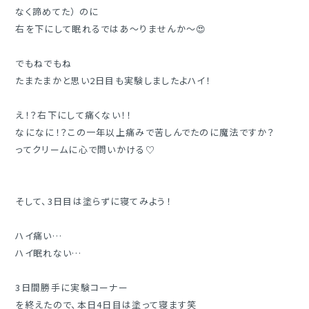
なく諦めてた） のに

右を下にして眠れるではあ〜りませんか〜😍

でもねでもね

たまたまかと思い2日目も実験しましたよハイ！

え！？右下にして痛くない！！

なになに！？この一年以上痛みで苦しんでたのに魔法ですか？

ってクリームに心で問いかける♡

そして、3日目は塗らずに寝てみよう！

ハイ痛い…

ハイ眠れない…

3日間勝手に実験コーナー 

を終えたので、本日4日目は塗って寝ます笑
