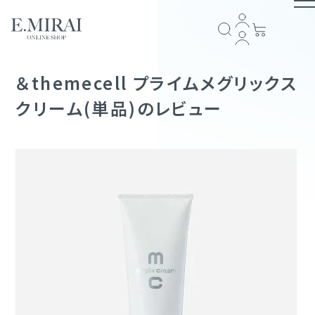
TOP
＆themecell プライムメグリックス
クリーム(単品)のレビュー
商品ラインナップ
全商品一覧
COMPANY
アイテム一覧
ブランドストーリー
会社概要
E.MIRAI会員について
プライバシーポリシー
特定商取引法に基づく表記
返品規約
お問い合わせ
GUIDE
スキンケア
ショッピングガイド
お支払い方法について
配送・送料について
会員規約
ヘアケア
FOLLOW US
サプリメント