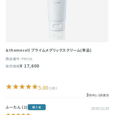
定期購入
ブランド一覧
&themecell
＆themecell プライムメグリックスクリーム(単品)
Shin&Me
商品番号
PMC01
その他
¥
17,600
販売価格
5.00
3
3
件中
1
-
3
件表示
ふーたん
2
購入者
2025/11/25