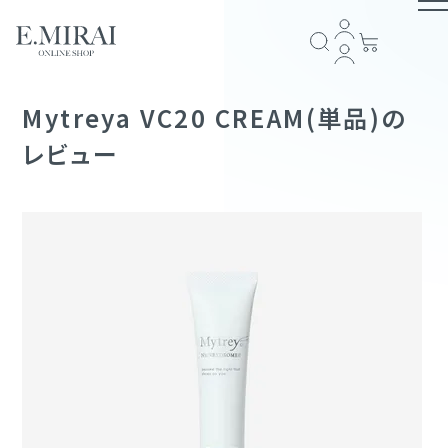
TOP
Mytreya VC20 CREAM(単品)の
レビュー
商品ラインナップ
全商品一覧
COMPANY
アイテム一覧
ブランドストーリー
会社概要
E.MIRAI会員について
プライバシーポリシー
特定商取引法に基づく表記
返品規約
お問い合わせ
GUIDE
スキンケア
ショッピングガイド
お支払い方法について
配送・送料について
会員規約
ヘアケア
FOLLOW US
サプリメント