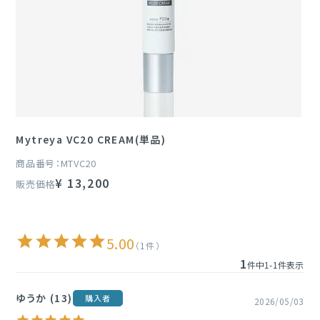
定期購入
ブランド一覧
&themecell
Mytreya VC20 CREAM(単品)
Shin&Me
商品番号
MTVC20
その他
¥
13,200
販売価格
5.00
1
1
件中
1
-
1
件表示
ゆうか
13
購入者
2026/05/03