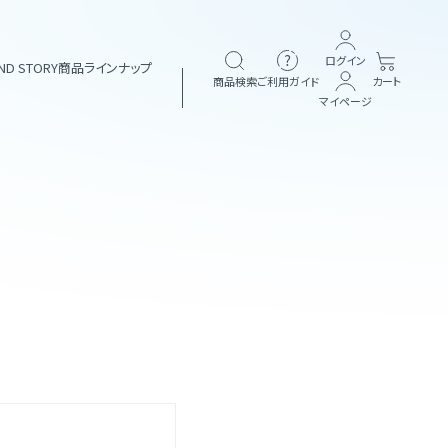
ログイン
ND STORY
商品ラインナップ
商品検索
ご利用ガイド
カート
マイページ
ブランド一覧
ヘアケア
&themecell
Shin&Me
定期購入
その他