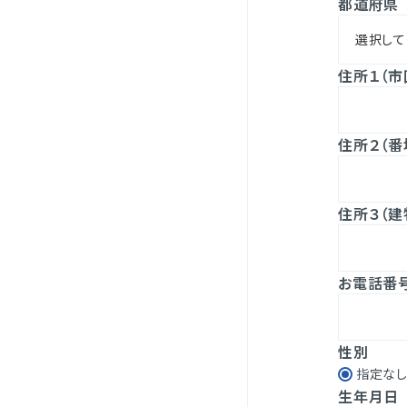
都道府県
住所１（市
住所２（番
住所３（建
お電話番
性別
指定な
生年月日