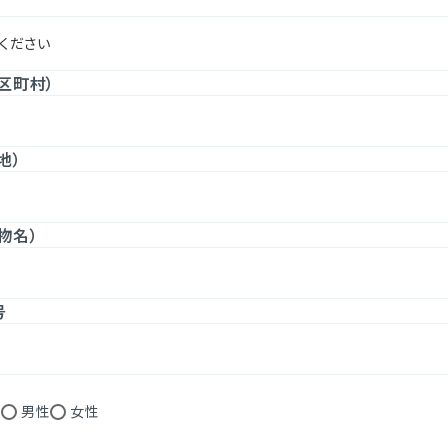
区町村）
地）
物名）
号
し
男性
女性