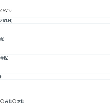
区町村）
地）
物名）
号
し
男性
女性