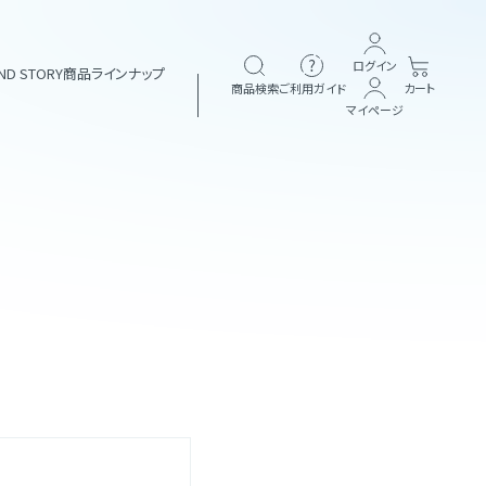
ログイン
ND STORY
商品ラインナップ
商品検索
ご利用ガイド
カート
マイページ
ブランド一覧
ヘアケア
&themecell
Shin&Me
定期購入
その他