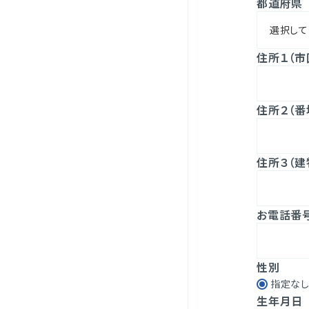
都道府県
住所１（市
住所２（番
住所３（建
お電話番
性別
指定な
生年月日