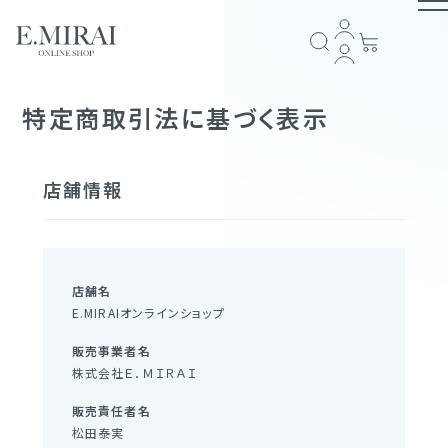
TOP
特定商取引法に基づく表示
商品ラインナップ
店舗情報
全商品一覧
COMPANY
アイテム一覧
ブランドストーリー
会社概要
E.MIRAI会員について
プライバシーポリシー
特定商取引法に基づく表記
返品規約
お問い合わせ
店舗名
E.MIRAIオンラインショップ
GUIDE
販売事業者名
スキンケア
ショッピングガイド
お支払い方法について
配送・送料について
会員規約
株式会社Ｅ．ＭＩＲＡＩ
ヘアケア
FOLLOW US
販売責任者名
松田泰実
サプリメント