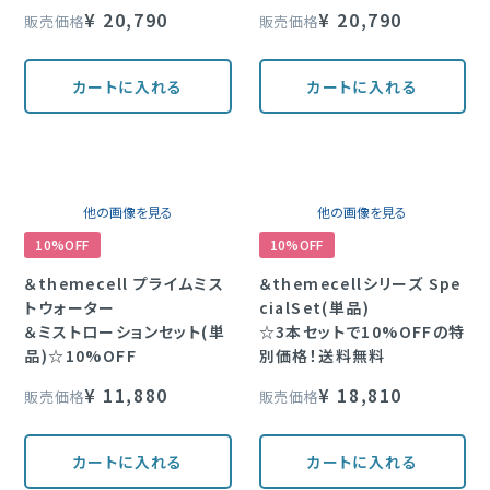
¥
20,790
¥
20,790
販売価格
販売価格
定期購入
カートに入れる
カートに入れる
ブランド一覧
&themecell
他の画像を見る
他の画像を見る
Shin&Me
10%OFF
10%OFF
その他
＆themecell プライムミス
＆themecellシリーズ Spe
トウォーター
cialSet(単品)
＆ミストローションセット(単
☆3本セットで10%OFFの特
品)☆10%OFF
別価格！送料無料
¥
11,880
¥
18,810
販売価格
販売価格
カートに入れる
カートに入れる