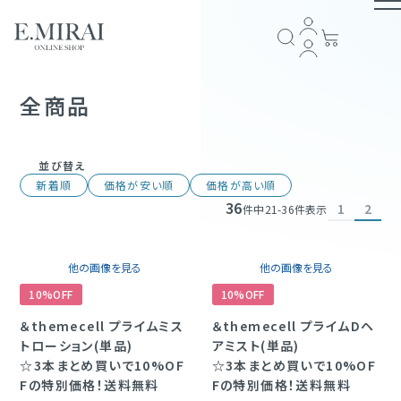
TOP
全商品
商品ラインナップ
並び替え
新着順
価格が安い順
価格が高い順
36
1
2
全商品一覧
件中
21
-
36
件表示
COMPANY
アイテム一覧
ブランドストーリー
会社概要
E.MIRAI会員について
プライバシーポリシー
特定商取引法に基づく表記
返品規約
お問い合わせ
他の画像を見る
他の画像を見る
GUIDE
10%OFF
10%OFF
スキンケア
＆themecell プライムミス
ショッピングガイド
お支払い方法について
配送・送料について
会員規約
＆themecell プライムDヘ
トローション(単品)
アミスト(単品)
ヘアケア
☆3本まとめ買いで10%OF
FOLLOW US
☆3本まとめ買いで10%OF
Fの特別価格！送料無料
Fの特別価格！送料無料
サプリメント