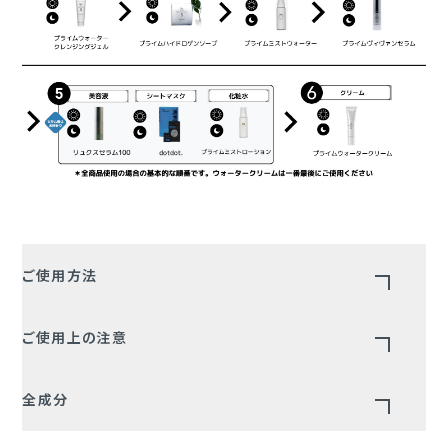
ご使用方法
適量を顔全体に広げ、メイクに優しく馴染ませてご使用ください。
ご使用上の注意
濃いメイクなどは丁寧に馴染ませてください。
その後ぬるま湯かお水で優しく丁寧に洗い流してください。
お肌に異常が生じていないかよく注意してご使用してください。
濡れたお肌にもご使用いただけます。
全成分
化粧品がお肌に合わないときや、次のような場合には、使用を中
止してください。
三室型電解高還元水・ヤシ油脂肪酸ＰＥＧ－７グリセリル・プロパ