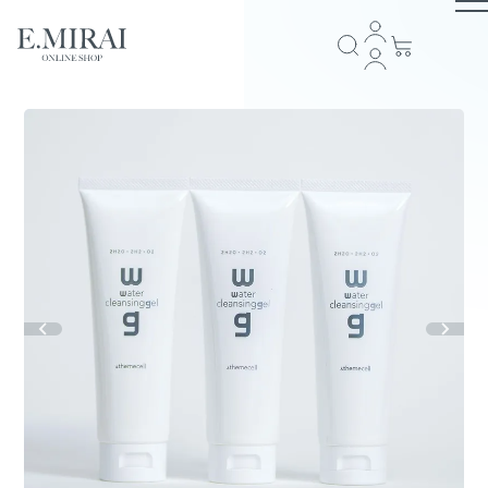
TOP
商品ラインナップ
全商品一覧
COMPANY
アイテム一覧
ブランドストーリー
会社概要
E.MIRAI会員について
プライバシーポリシー
特定商取引法に基づく表記
返品規約
お問い合わせ
GUIDE
スキンケア
ショッピングガイド
お支払い方法について
配送・送料について
会員規約
ヘアケア
FOLLOW US
サプリメント