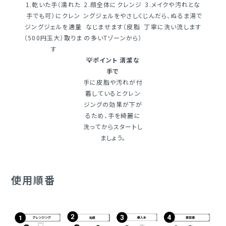
1.乾いた手（濡れた
2.顔全体にクレンジ
3.メイクや汚れとな
手でも可）にクレン
ングジェルをやさしく
じんだら、ぬるま湯で
ジングジェルを適量
なじませます（皮脂
丁寧に洗い流します
（500円玉大）取りま
の多いTゾーンから）
す
💡ポイント 清潔な
手で
手に皮脂や汚れが付
着しているとクレン
ジングの効果が下が
るため、手を綺麗に
洗ってからスタートし
ましょう。
使用順番