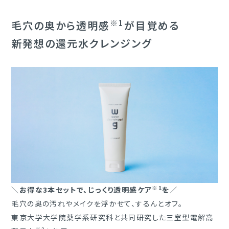
※1
毛穴の奥から透明感
が目覚める
新発想の還元水クレンジング
※1
＼お得な3本セットで、じっくり透明感ケア
を／
毛穴の奥の汚れやメイクを浮かせて、するんとオフ。
東京大学大学院薬学系研究科と共同研究した三室型電解高