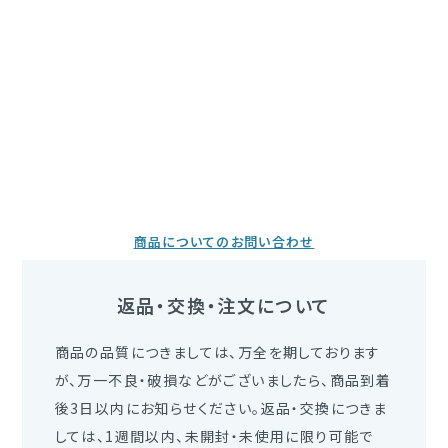
そのまま化粧品類の使用を続けますと、症状を悪化させることが
ンジオール・ペンチレングリコール・＊オレンジ果皮油 （又は
ありますので、皮膚科専門医等にご相談されることをおすすめしま
オレンジ油）・シトロネロール・ラベンダー油・リナロール・ゲラニ
す。
オール・ローズマリー葉油・チョウジつぼみ油・セージ油・エピロビ
(1) 使用中、赤み、はれ、かゆみ、刺激、色抜け（白斑等）や黒ず
ウムフレイスケリ葉／茎エキス・グリセリン・ボルネオール・酢酸リ
み等の異常があらわれた場合。
ナリル・フェネチルアルコール・カルボマー・クエン酸・水酸化K
(2) 使用したお肌に、直射日光があたって上記のような異常が
あらわれた場合。
傷や腫れもの、しっしん等、異常のある部位にはお使いにならない
でください。目に入らないよう注意し、万が一目に入ったときは、す
ぐに水又はぬるま湯で洗い流してください。目に異物感が残る場
商品についてのお問い合わせ
合は、眼科医にご相談ください。
返品・交換・注文について
商品の品質につきましては、万全を期しております
が、万一不良・破損などがございましたら、商品到着
後3日以内にお知らせください。返品・交換につきま
しては、1週間以内、未開封・未使用に限り可能で