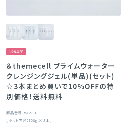
定期購入
ブランド一覧
&themecell
10%OFF
Shin&Me
＆themecell プライムウォーター
その他
クレンジングジェル(単品)(セット)
☆3本まとめ買いで10%OFFの特
別価格！送料無料
商品番号
WGSET
[ セット内容：120g × 3本 ]