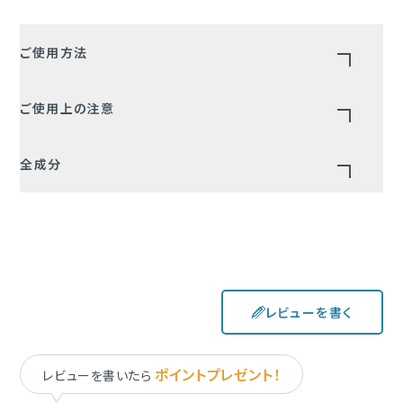
ご使用方法
①洗顔後、１剤に２剤を入れて袋上部のチャックを確実に閉じてく
ご使用上の注意
ださい。
②パウダーが完全になじむようによく揉みこんでください。すぐに
●お肌に合わないときはご使用をお控えください。
お使いいただけますが、20～30分ほど経過してからご使用いただ
全成分
●取り出したマスクはすぐにお使いください。
くのがオススメです。
●長時間のご使用はおやめください。
水 ・グリセリン BG・ナイアシンアミド・ベンチレングリコール・ゼオ
③顔になじませるようぴったり密着させてください。マグネットの
●お肌に異常が生じていないかよく注意してご使用ください。
ライト・水素・ビスグリセリルアスコルビン酸・パルミチン酸レチノ
凸凹の無い面を肌に乗せてご使用ください。
●傷やはれもの、湿疹等、お肌に異常があるときにはお使いにな
ール・テトラへキシル・トコフェロール・パンテノール・フラーレン・
らないでください。
ヒアルロン酸Na・加水分解ヒアルロン酸・加水分解コラーゲン・セ
●使用中または使用後に赤み、はれ、かゆみ、刺激、色抜け(白斑
ラミドNP・セラミドAP・セラミドEOP・フィトスフィンゴシン・水添レ
等)や黒ずみ等の異常があらわれた場合は使用を中止し、皮膚科
レビューを書く
シチン・ソルビトール・ピーナッツ油・スクワラン・PVP・コレステロ
専門医等へご相談ください。そのまま使用を続けますと症状が悪
ール・ラウロイルラクチレートNa・カルボマー・キサンタンガム・ク
化することがあります。
エン酸・水酸化Mg・フェノキシエタノール
●乳幼児の手の届かない場所へ保管してください。
ポイントプレゼント！
レビューを書いたら
●目に入ったときはすぐに洗い流してください。