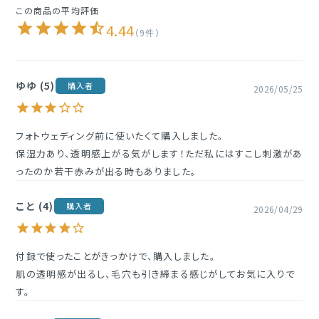
●極端に高温又は低温の場所、直射日光のあたる場所には保管
4.44
しないで下さい。
9
ゆゆ
5
購入者
2026/05/25
フォトウェディング前に使いたくて購入しました。

保湿力あり、透明感上がる気がします！ただ私にはすこし刺激があ
ったのか若干赤みが出る時もありました。
こと
4
購入者
2026/04/29
付録で使ったことがきっかけで、購入しました。

肌の透明感が出るし、毛穴も引き締まる感じがしてお気に入りで
す。