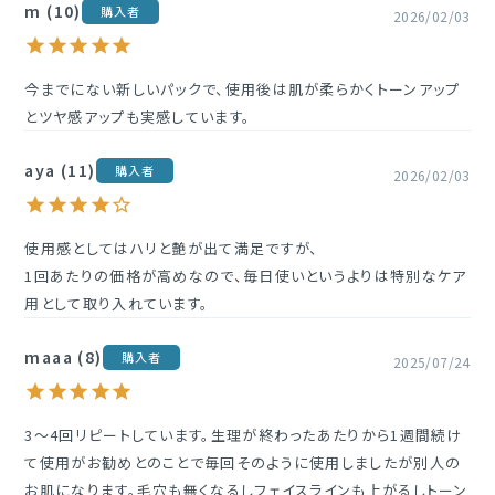
m
10
購入者
2026/02/03
今までにない新しいパックで、使用後は肌が柔らかくトーンアップ
とツヤ感アップも実感しています。
aya
11
購入者
2026/02/03
使用感としてはハリと艶が出て満足ですが、

1回あたりの価格が高めなので、毎日使いというよりは特別なケア
用として取り入れています。
maaa
8
購入者
2025/07/24
3〜4回リピートしています。生理が終わったあたりから1週間続け
て使用がお勧めとのことで毎回そのように使用しましたが別人の
お肌になります。毛穴も無くなるしフェイスラインも上がるしトーン