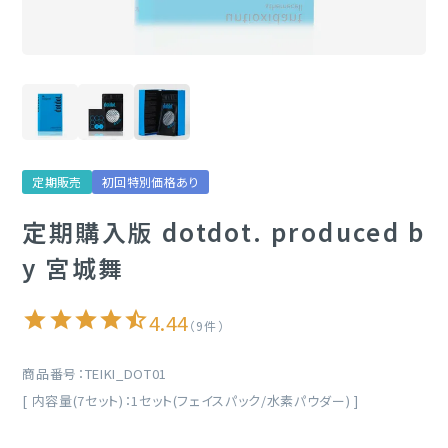
定期購入
ブランド一覧
&themecell
定期販売
初回特別価格あり
Shin&Me
定期購入版 dotdot. produced b
その他
y 宮城舞
4.44
9
商品番号
TEIKI_DOT01
[ 内容量(7セット)：1セット(フェイスパック/水素パウダー) ]