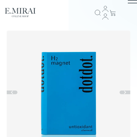
TOP
商品ラインナップ
全商品一覧
COMPANY
アイテム一覧
ブランドストーリー
会社概要
E.MIRAI会員について
プライバシーポリシー
特定商取引法に基づく表記
返品規約
お問い合わせ
GUIDE
スキンケア
ショッピングガイド
お支払い方法について
配送・送料について
会員規約
ヘアケア
FOLLOW US
サプリメント