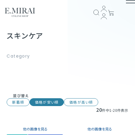
TOP
スキンケア
商品ラインナップ
全商品一覧
COMPANY
アイテム一覧
ブランドストーリー
会社概要
E.MIRAI会員について
プライバシーポリシー
特定商取引法に基づく表記
返品規約
お問い合わせ
GUIDE
並び替え
新着順
価格が安い順
価格が高い順
スキンケア
20
ショッピングガイド
お支払い方法について
配送・送料について
会員規約
件中
1
-
20
件表示
ヘアケア
FOLLOW US
他の画像を見る
他の画像を見る
サプリメント