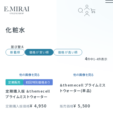
TOP
化粧水
商品ラインナップ
並び替え
新着順
価格が安い順
価格が高い順
4
全商品一覧
件中
1
-
4
件表示
COMPANY
アイテム一覧
ブランドストーリー
会社概要
E.MIRAI会員について
プライバシーポリシー
特定商取引法に基づく表記
返品規約
お問い合わせ
他の画像を見る
他の画像を見る
GUIDE
定期販売
初回特別価格あり
＆themecell プライムミス
スキンケア
トウォーター(単品)
定期購入版 ＆themecell
ショッピングガイド
お支払い方法について
配送・送料について
会員規約
プライムミストウォーター
ヘアケア
FOLLOW US
¥
4,950
¥
5,500
定期購入版価格
販売価格
サプリメント