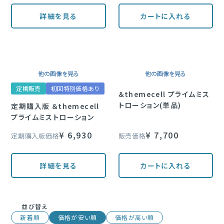
定期購入
詳細を見る
カートに入れる
ブランド一覧
他の画像を見る
他の画像を見る
&themecell
定期販売
初回特別価格あり
＆themecell プライムミス
Shin&Me
トローション(単品)
定期購入版 ＆themecell
プライムミストローション
その他
¥
6,930
¥
7,700
定期購入版価格
販売価格
詳細を見る
カートに入れる
並び替え
新着順
価格が安い順
価格が高い順