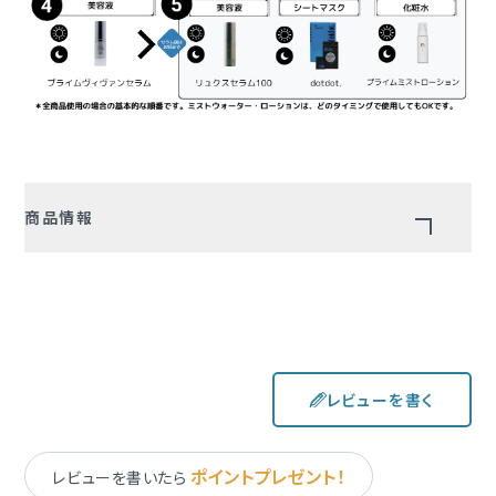
商品情報
商品名
Shin&Me LUXE SERUM 100（リュクスセラム100）
内容量
30mL
価格
レビューを書く
36,000円（本体価格）/ 39,600円（税込価格）
全成分
水、ヒトサイタイ血幹細胞順化培養液、エンテロコッカスフェカリ
ポイントプレゼント！
レビューを書いたら
ス/ウマプラセンタ発酵液、ペンチレングリコール、イソペンチルジ