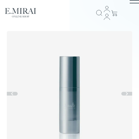
TOP
商品ラインナップ
全商品一覧
COMPANY
アイテム一覧
ブランドストーリー
会社概要
E.MIRAI会員について
プライバシーポリシー
特定商取引法に基づく表記
返品規約
お問い合わせ
GUIDE
スキンケア
ショッピングガイド
お支払い方法について
配送・送料について
会員規約
ヘアケア
FOLLOW US
サプリメント