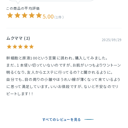
オール、ニコチンアミドアデニンジヌクレオチド、ナイアシンアミド、
アセチルヒアルロン酸Na、ヒアルロン酸クロスポリマー－２－
5.00
1
Na、加水分解ヒアルロン酸Na、ヒアルロン酸Na、ヘキシル３ーグ
リセリルアスコルビン酸、オオミテングヤシ果肉、アルテロモナス
発酵エキス、プロパンジオール、グリセリン、エチルヘキシルグリセ
ムクママ
2
2025/09/29
リン、フェノキシエタノール
幹細胞と原液100という言葉に誘われ、購入してみました。

まだ、１本使い切っていないのですが、お肌がいつもよりワントーン
明るくなり、友人からエステに行ってるの？と聞かれるように。

自分でも、目の周りの小皺やほうれい線が薄くなって来ているよう
に思って満足しています。いいお値段ですが、ないと不安なのでリ
ピートします！！
すべてのレビューを見る