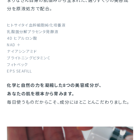
まりなさん自身の肌悩みから生まれた、選りすぐりの美容成
分を原液処方で配合。
ヒトサイタイ血幹細胞純化培養液
乳酸菌分解プラセンタ発酵液
4D ヒアルロン酸
NAD ＋
ナイアシンアミド
ブライトニングビタミンC
フィトベック
EPS SEAFILL
化学と自然の力を凝縮した8つの美容成分が、
あなたの肌を根本から育みます。
毎日使うものだからこそ、成分にはとことんこだわりました。