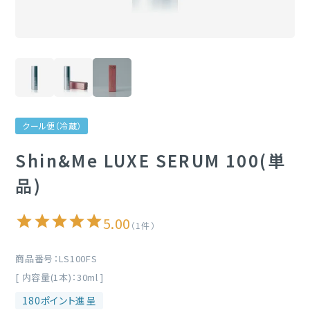
定期購入
ブランド一覧
&themecell
クール便（冷蔵）
Shin&Me
Shin&Me LUXE SERUM 100(単
その他
品)
5.00
1
商品番号
LS100FS
[ 内容量(1本)：30ml ]
180