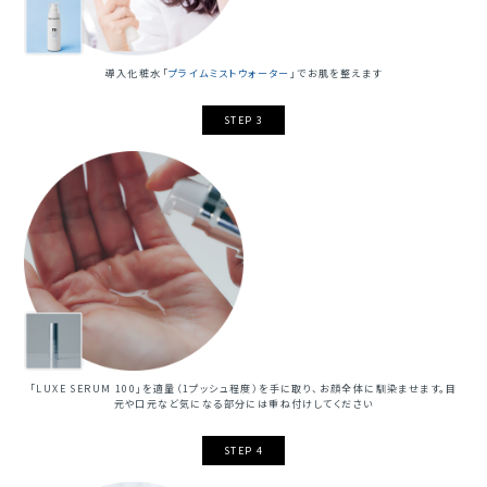
導入化粧水「
プライムミストウォーター
」でお肌を整えます
STEP 3
「LUXE SERUM 100」を適量（1プッシュ程度）を手に取り、お顔全体に馴染ませます。目
元や口元など気になる部分には重ね付けしてください
STEP 4