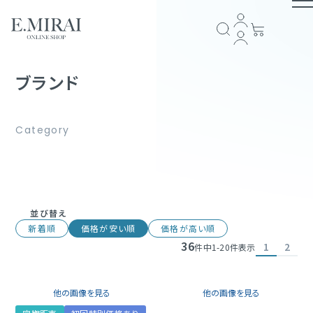
TOP
ブランド
商品ラインナップ
全商品一覧
COMPANY
アイテム一覧
ブランドストーリー
会社概要
E.MIRAI会員について
プライバシーポリシー
特定商取引法に基づく表記
返品規約
お問い合わせ
並び替え
GUIDE
新着順
価格が安い順
価格が高い順
36
1
2
件中
1
-
20
件表示
スキンケア
ショッピングガイド
お支払い方法について
配送・送料について
会員規約
ヘアケア
FOLLOW US
他の画像を見る
他の画像を見る
サプリメント