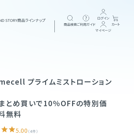
ログイン
ND STORY
商品ラインナップ
商品検索
ご利用ガイド
カート
マイページ
ブランド一覧
emecell プライムミストローション
ヘアケア
&themecell
Shin&Me
)
まとめ買いで10%OFFの特別価
定期購入
その他
料無料
5.00
4