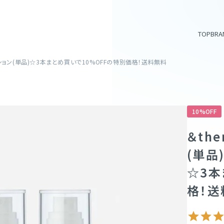
TOP
BRA
ローション(単品)☆3本まとめ買いで10%OFFの特別価格！送料無料
アイテム一覧
10%OFF
＆th
スキンケア
(単品
サプリメント
☆3本
格！送