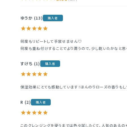
ゆうか
13
購入者
何度もリピートして手放せません♡

何度も重ね付けすることでより潤うので、少し乾いたかなと思
すけち
1
購入者
保湿効果にとても感動しています！ほんのりローズの香りもし
R
2
購入者
このクレンジングを使うまでは色々試したくて、人気のあるの